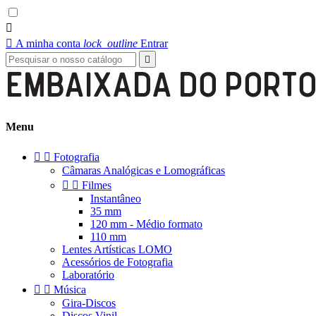


A minha conta
lock_outline
Entrar

Menu


Fotografia
Câmaras Analógicas e Lomográficas


Filmes
Instantâneo
35 mm
120 mm - Médio formato
110 mm
Lentes Artísticas LOMO
Acessórios de Fotografia
Laboratório


Música
Gira-Discos
Discos Vinil