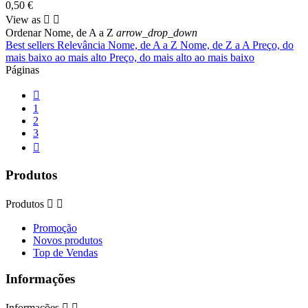
0,50 €
View as


Ordenar
Nome, de A a Z
arrow_drop_down
Best sellers
Relevância
Nome, de A a Z
Nome, de Z a A
Preço, do
mais baixo ao mais alto
Preço, do mais alto ao mais baixo
Páginas

1
2
3

Produtos
Produtos


Promoção
Novos produtos
Top de Vendas
Informações
Informações

