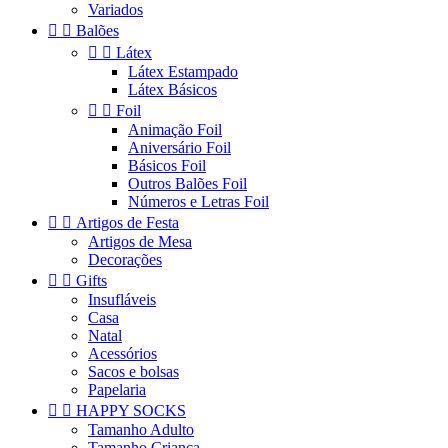
Variados


Balões


Látex
Látex Estampado
Látex Básicos


Foil
Animação Foil
Aniversário Foil
Básicos Foil
Outros Balões Foil
Números e Letras Foil


Artigos de Festa
Artigos de Mesa
Decorações


Gifts
Insufláveis
Casa
Natal
Acessórios
Sacos e bolsas
Papelaria


HAPPY SOCKS
Tamanho Adulto
Tamanho Criança