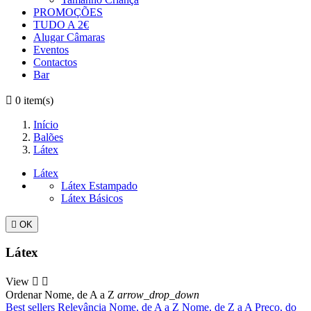
PROMOÇÕES
TUDO A 2€
Alugar Câmaras
Eventos
Contactos
Bar

0
item(s)
Início
Balões
Látex
Látex
Látex Estampado
Látex Básicos

OK
Látex
View


Ordenar
Nome, de A a Z
arrow_drop_down
Best sellers
Relevância
Nome, de A a Z
Nome, de Z a A
Preço, do