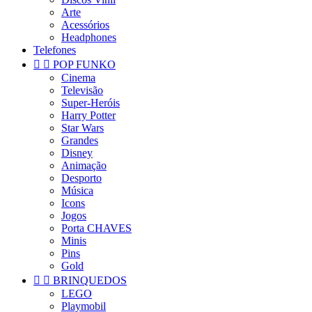
Arte
Acessórios
Headphones
Telefones


POP FUNKO
Cinema
Televisão
Super-Heróis
Harry Potter
Star Wars
Grandes
Disney
Animação
Desporto
Música
Icons
Jogos
Porta CHAVES
Minis
Pins
Gold


BRINQUEDOS
LEGO
Playmobil