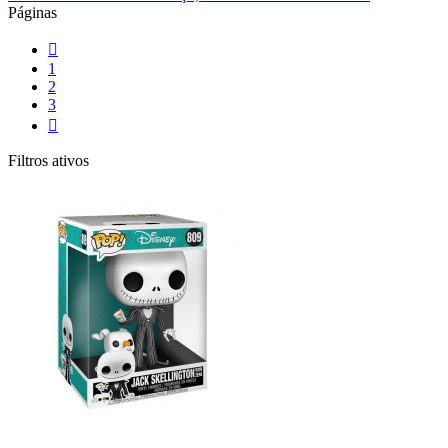
Páginas

1
2
3

Filtros ativos