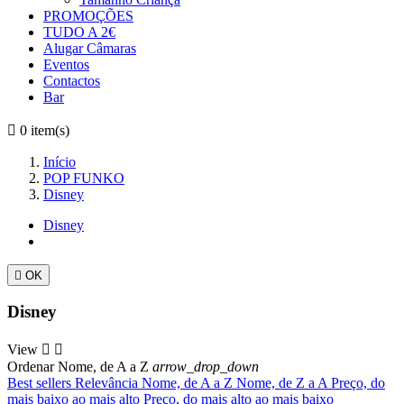
PROMOÇÕES
TUDO A 2€
Alugar Câmaras
Eventos
Contactos
Bar

0
item(s)
Início
POP FUNKO
Disney
Disney

OK
Disney
View


Ordenar
Nome, de A a Z
arrow_drop_down
Best sellers
Relevância
Nome, de A a Z
Nome, de Z a A
Preço, do
mais baixo ao mais alto
Preço, do mais alto ao mais baixo