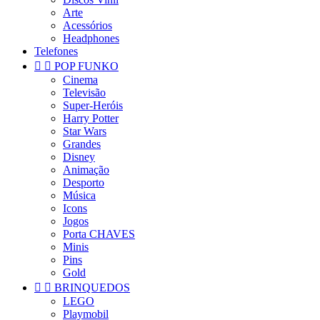
Arte
Acessórios
Headphones
Telefones


POP FUNKO
Cinema
Televisão
Super-Heróis
Harry Potter
Star Wars
Grandes
Disney
Animação
Desporto
Música
Icons
Jogos
Porta CHAVES
Minis
Pins
Gold


BRINQUEDOS
LEGO
Playmobil