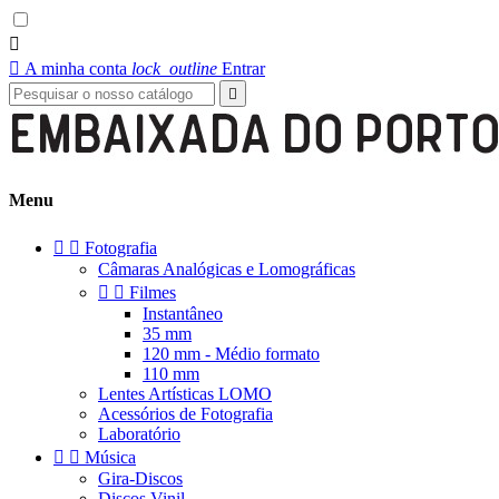


A minha conta
lock_outline
Entrar

Menu


Fotografia
Câmaras Analógicas e Lomográficas


Filmes
Instantâneo
35 mm
120 mm - Médio formato
110 mm
Lentes Artísticas LOMO
Acessórios de Fotografia
Laboratório


Música
Gira-Discos
Discos Vinil