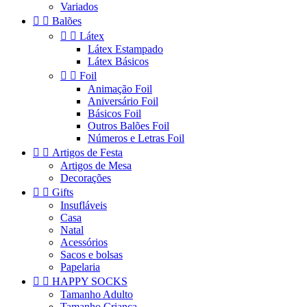
Variados


Balões


Látex
Látex Estampado
Látex Básicos


Foil
Animação Foil
Aniversário Foil
Básicos Foil
Outros Balões Foil
Números e Letras Foil


Artigos de Festa
Artigos de Mesa
Decorações


Gifts
Insufláveis
Casa
Natal
Acessórios
Sacos e bolsas
Papelaria


HAPPY SOCKS
Tamanho Adulto
Tamanho Criança