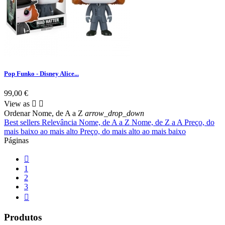
Pop Funko - Disney Alice...
99,00 €
View as


Ordenar
Nome, de A a Z
arrow_drop_down
Best sellers
Relevância
Nome, de A a Z
Nome, de Z a A
Preço, do
mais baixo ao mais alto
Preço, do mais alto ao mais baixo
Páginas

1
2
3

Produtos