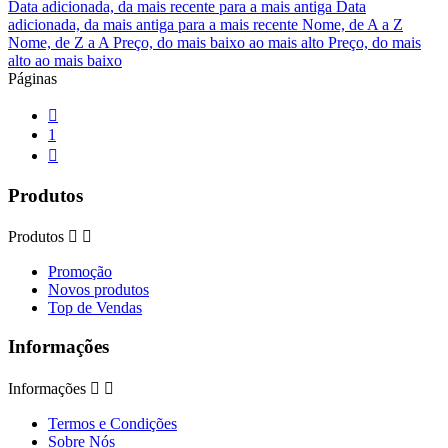
Data adicionada, da mais recente para a mais antiga
Data
adicionada, da mais antiga para a mais recente
Nome, de A a Z
Nome, de Z a A
Preço, do mais baixo ao mais alto
Preço, do mais
alto ao mais baixo
Páginas

1

Produtos
Produtos


Promoção
Novos produtos
Top de Vendas
Informações
Informações


Termos e Condições
Sobre Nós