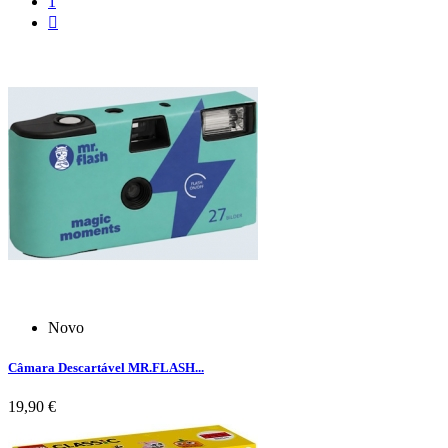
1

Novo
Câmara Descartável MR.FLASH...
19,90 €