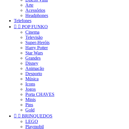
Arte
Acessórios
Headphones
Telefones


POP FUNKO
Cinema
Televisão
Super-Heróis
Harry Potter
Star Wars
Grandes
Disney
Animação
Desporto
Música
Icons
Jogos
Porta CHAVES
Minis
Pins
Gold


BRINQUEDOS
LEGO
Playmobil