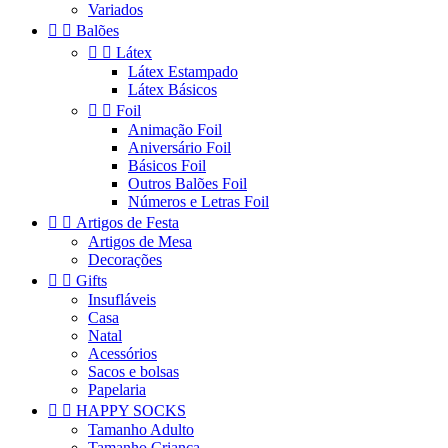
Variados


Balões


Látex
Látex Estampado
Látex Básicos


Foil
Animação Foil
Aniversário Foil
Básicos Foil
Outros Balões Foil
Números e Letras Foil


Artigos de Festa
Artigos de Mesa
Decorações


Gifts
Insufláveis
Casa
Natal
Acessórios
Sacos e bolsas
Papelaria


HAPPY SOCKS
Tamanho Adulto
Tamanho Criança