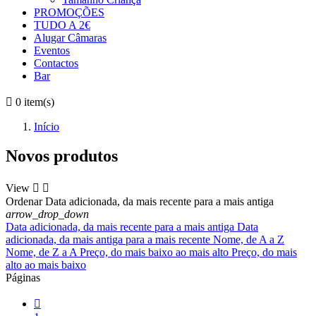
PROMOÇÕES
TUDO A 2€
Alugar Câmaras
Eventos
Contactos
Bar

0
item(s)
Início
Novos produtos
View


Ordenar
Data adicionada, da mais recente para a mais antiga
arrow_drop_down
Data adicionada, da mais recente para a mais antiga
Data
adicionada, da mais antiga para a mais recente
Nome, de A a Z
Nome, de Z a A
Preço, do mais baixo ao mais alto
Preço, do mais
alto ao mais baixo
Páginas
