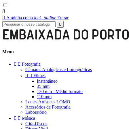


A minha conta
lock_outline
Entrar

Menu


Fotografia
Câmaras Analógicas e Lomográficas


Filmes
Instantâneo
35 mm
120 mm - Médio formato
110 mm
Lentes Artísticas LOMO
Acessórios de Fotografia
Laboratório


Música
Gira-Discos
Discos Vinil