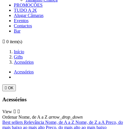
PROMOÇÕES
TUDO A 2€
Alugar Câmaras
Eventos
Contactos
Bar

0
item(s)
Início
Gifts
Acessórios
Acessórios

OK
Acessórios
View


Ordenar
Nome, de A a Z
arrow_drop_down
Best sellers
Relevância
Nome, de A a Z
Nome, de Z a A
Preço, do
mais baixo ao mais alto
Preço, do mais alto ao mais baixo