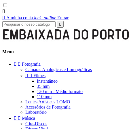


A minha conta
lock_outline
Entrar

Menu


Fotografia
Câmaras Analógicas e Lomográficas


Filmes
Instantâneo
35 mm
120 mm - Médio formato
110 mm
Lentes Artísticas LOMO
Acessórios de Fotografia
Laboratório


Música
Gira-Discos
Discos Vinil