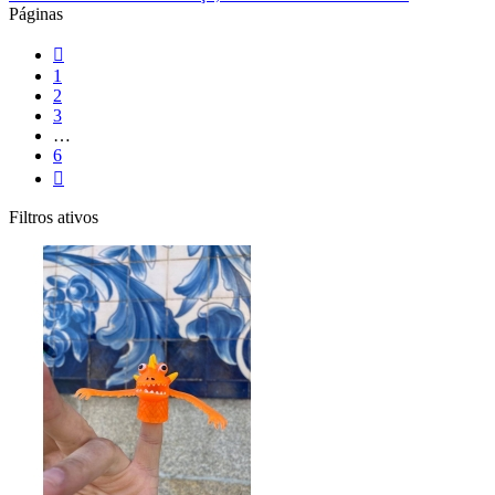
Páginas

1
2
3
…
6

Filtros ativos