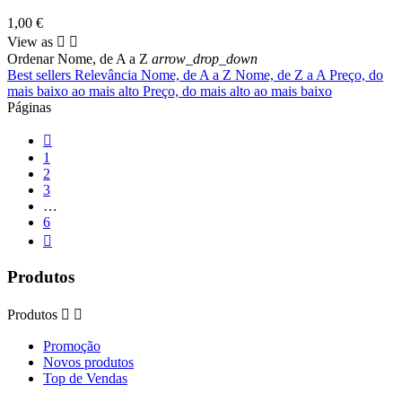
1,00 €
View as


Ordenar
Nome, de A a Z
arrow_drop_down
Best sellers
Relevância
Nome, de A a Z
Nome, de Z a A
Preço, do
mais baixo ao mais alto
Preço, do mais alto ao mais baixo
Páginas

1
2
3
…
6

Produtos
Produtos


Promoção
Novos produtos
Top de Vendas