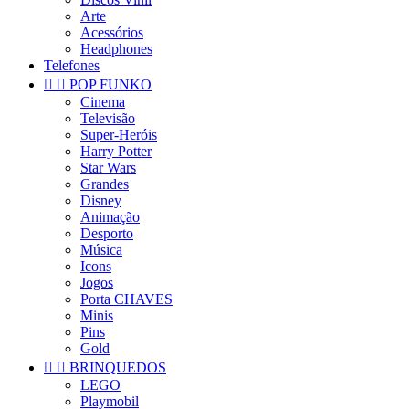
Arte
Acessórios
Headphones
Telefones


POP FUNKO
Cinema
Televisão
Super-Heróis
Harry Potter
Star Wars
Grandes
Disney
Animação
Desporto
Música
Icons
Jogos
Porta CHAVES
Minis
Pins
Gold


BRINQUEDOS
LEGO
Playmobil