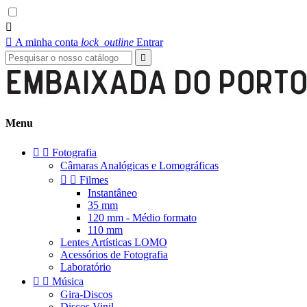


A minha conta
lock_outline
Entrar

Menu


Fotografia
Câmaras Analógicas e Lomográficas


Filmes
Instantâneo
35 mm
120 mm - Médio formato
110 mm
Lentes Artísticas LOMO
Acessórios de Fotografia
Laboratório


Música
Gira-Discos
Discos Vinil