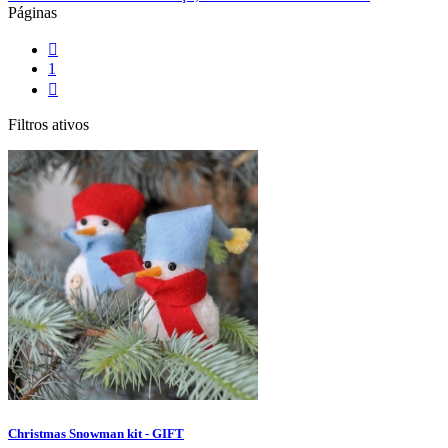
Páginas

1

Filtros ativos
Christmas Snowman kit - GIFT