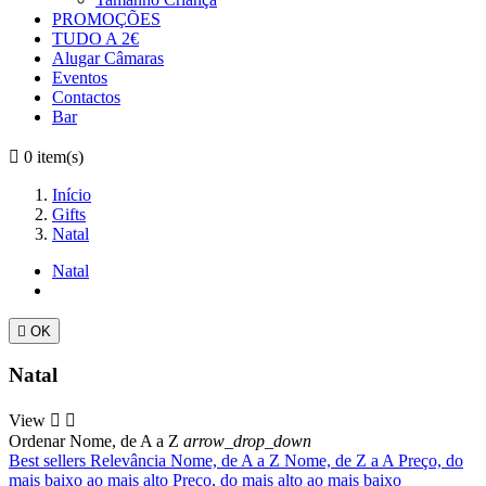
PROMOÇÕES
TUDO A 2€
Alugar Câmaras
Eventos
Contactos
Bar

0
item(s)
Início
Gifts
Natal
Natal

OK
Natal
View


Ordenar
Nome, de A a Z
arrow_drop_down
Best sellers
Relevância
Nome, de A a Z
Nome, de Z a A
Preço, do
mais baixo ao mais alto
Preço, do mais alto ao mais baixo