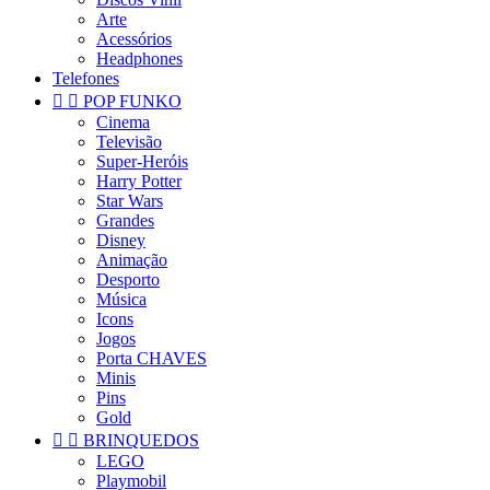
Arte
Acessórios
Headphones
Telefones


POP FUNKO
Cinema
Televisão
Super-Heróis
Harry Potter
Star Wars
Grandes
Disney
Animação
Desporto
Música
Icons
Jogos
Porta CHAVES
Minis
Pins
Gold


BRINQUEDOS
LEGO
Playmobil