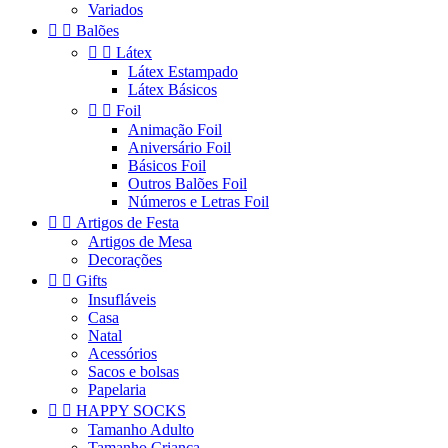
Variados


Balões


Látex
Látex Estampado
Látex Básicos


Foil
Animação Foil
Aniversário Foil
Básicos Foil
Outros Balões Foil
Números e Letras Foil


Artigos de Festa
Artigos de Mesa
Decorações


Gifts
Insufláveis
Casa
Natal
Acessórios
Sacos e bolsas
Papelaria


HAPPY SOCKS
Tamanho Adulto
Tamanho Criança