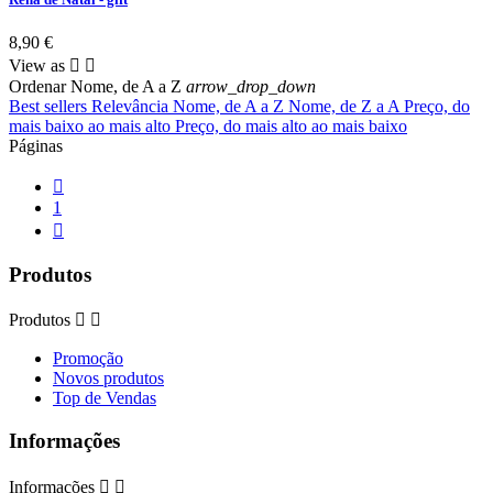
8,90 €
View as


Ordenar
Nome, de A a Z
arrow_drop_down
Best sellers
Relevância
Nome, de A a Z
Nome, de Z a A
Preço, do
mais baixo ao mais alto
Preço, do mais alto ao mais baixo
Páginas

1

Produtos
Produtos


Promoção
Novos produtos
Top de Vendas
Informações
Informações

