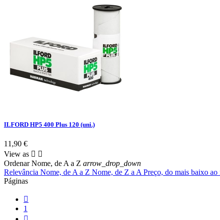
ILFORD HP5 400 Plus 120 (uni.)
11,90 €
View as


Ordenar
Nome, de A a Z
arrow_drop_down
Relevância
Nome, de A a Z
Nome, de Z a A
Preço, do mais baixo ao
Páginas

1
