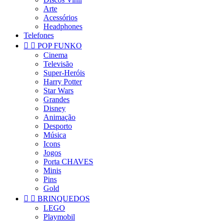
Arte
Acessórios
Headphones
Telefones


POP FUNKO
Cinema
Televisão
Super-Heróis
Harry Potter
Star Wars
Grandes
Disney
Animação
Desporto
Música
Icons
Jogos
Porta CHAVES
Minis
Pins
Gold


BRINQUEDOS
LEGO
Playmobil