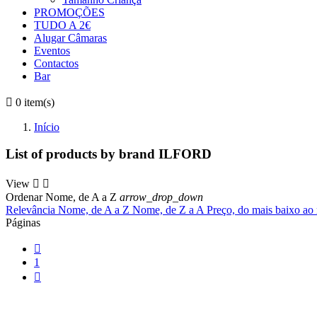
PROMOÇÕES
TUDO A 2€
Alugar Câmaras
Eventos
Contactos
Bar

0
item(s)
Início
List of products by brand ILFORD
View


Ordenar
Nome, de A a Z
arrow_drop_down
Relevância
Nome, de A a Z
Nome, de Z a A
Preço, do mais baixo ao
Páginas

1
