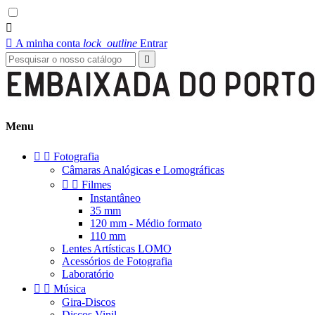


A minha conta
lock_outline
Entrar

Menu


Fotografia
Câmaras Analógicas e Lomográficas


Filmes
Instantâneo
35 mm
120 mm - Médio formato
110 mm
Lentes Artísticas LOMO
Acessórios de Fotografia
Laboratório


Música
Gira-Discos
Discos Vinil