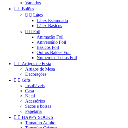
Variados


Balões


Látex
Látex Estampado
Látex Básicos


Foil
Animação Foil
Aniversário Foil
Básicos Foil
Outros Balões Foil
Números e Letras Foil


Artigos de Festa
Artigos de Mesa
Decorações


Gifts
Insufláveis
Casa
Natal
Acessórios
Sacos e bolsas
Papelaria


HAPPY SOCKS
Tamanho Adulto
Tamanho Criança