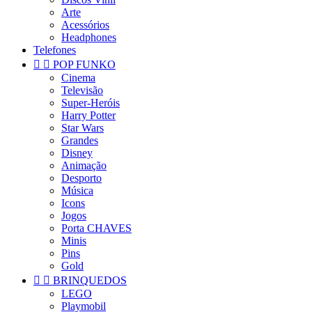
Arte
Acessórios
Headphones
Telefones


POP FUNKO
Cinema
Televisão
Super-Heróis
Harry Potter
Star Wars
Grandes
Disney
Animação
Desporto
Música
Icons
Jogos
Porta CHAVES
Minis
Pins
Gold


BRINQUEDOS
LEGO
Playmobil