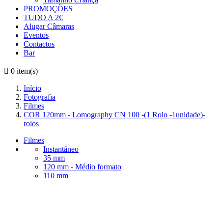
PROMOÇÕES
TUDO A 2€
Alugar Câmaras
Eventos
Contactos
Bar

0
item(s)
Início
Fotografia
Filmes
COR 120mm - Lomography CN 100 -(1 Rolo -1unidade)-
rolos
Filmes
Instantâneo
35 mm
120 mm - Médio formato
110 mm