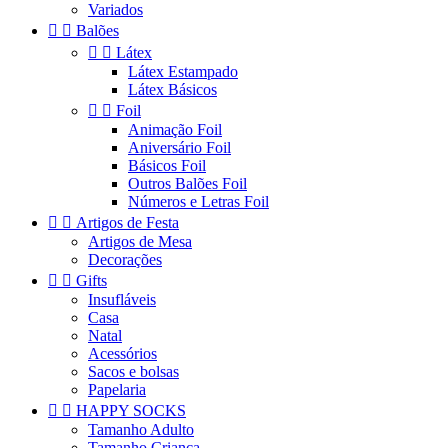
Variados


Balões


Látex
Látex Estampado
Látex Básicos


Foil
Animação Foil
Aniversário Foil
Básicos Foil
Outros Balões Foil
Números e Letras Foil


Artigos de Festa
Artigos de Mesa
Decorações


Gifts
Insufláveis
Casa
Natal
Acessórios
Sacos e bolsas
Papelaria


HAPPY SOCKS
Tamanho Adulto
Tamanho Criança