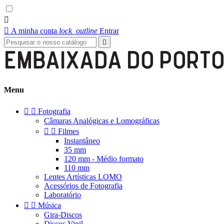


A minha conta
lock_outline
Entrar

Menu


Fotografia
Câmaras Analógicas e Lomográficas


Filmes
Instantâneo
35 mm
120 mm - Médio formato
110 mm
Lentes Artísticas LOMO
Acessórios de Fotografia
Laboratório


Música
Gira-Discos
Discos Vinil