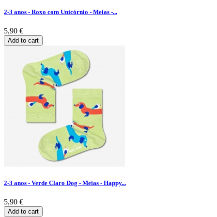
2-3 anos - Roxo com Unicórnio - Meias -...
5,90 €
Add to cart
2-3 anos - Verde Claro Dog - Meias - Happy...
5,90 €
Add to cart