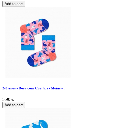
Add to cart
2-3 anos - Rosa com Coelhos - Meias -...
5,90 €
Add to cart