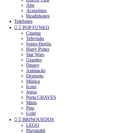
Arte
Acessórios
Headphones
Telefones


POP FUNKO
Cinema
Televisão
Super-Heróis
Harry Potter
Star Wars
Grandes
Disney
Animação
Desporto
Música
Icons
Jogos
Porta CHAVES
Minis
Pins
Gold


BRINQUEDOS
LEGO
Playmobil