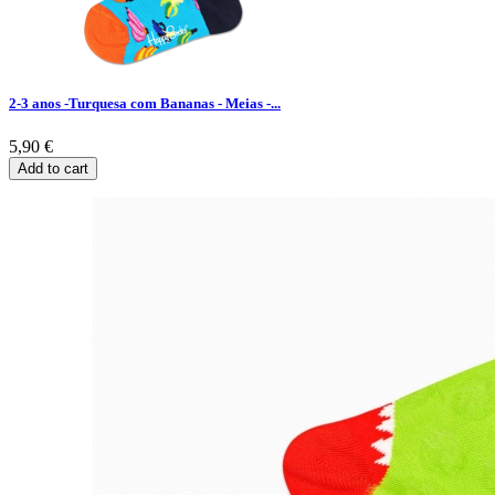
2-3 anos -Turquesa com Bananas - Meias -...
5,90 €
Add to cart