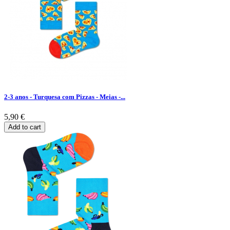
2-3 anos - Turquesa com Pizzas - Meias -...
5,90 €
Add to cart