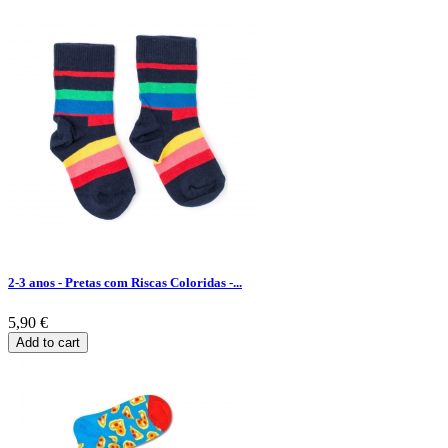
2-3 anos - Pretas com Riscas Coloridas -...
5,90 €
Add to cart