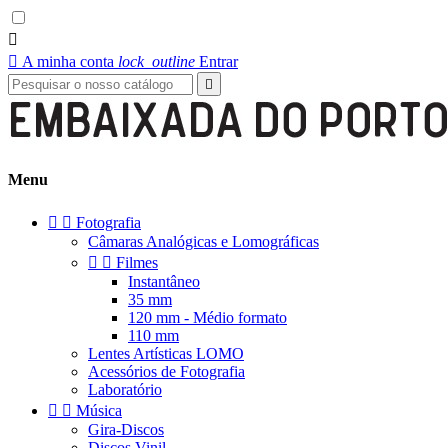


A minha conta
lock_outline
Entrar

Menu


Fotografia
Câmaras Analógicas e Lomográficas


Filmes
Instantâneo
35 mm
120 mm - Médio formato
110 mm
Lentes Artísticas LOMO
Acessórios de Fotografia
Laboratório


Música
Gira-Discos
Discos Vinil