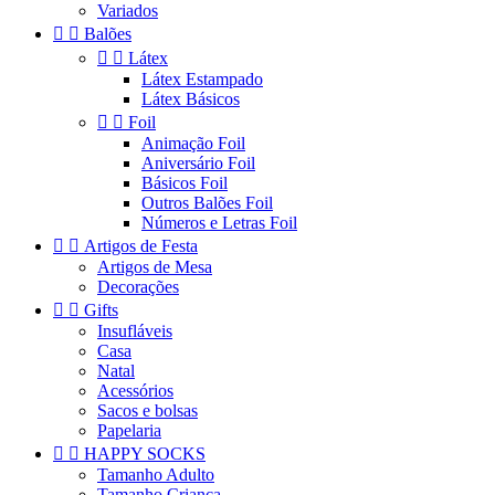
Variados


Balões


Látex
Látex Estampado
Látex Básicos


Foil
Animação Foil
Aniversário Foil
Básicos Foil
Outros Balões Foil
Números e Letras Foil


Artigos de Festa
Artigos de Mesa
Decorações


Gifts
Insufláveis
Casa
Natal
Acessórios
Sacos e bolsas
Papelaria


HAPPY SOCKS
Tamanho Adulto
Tamanho Criança