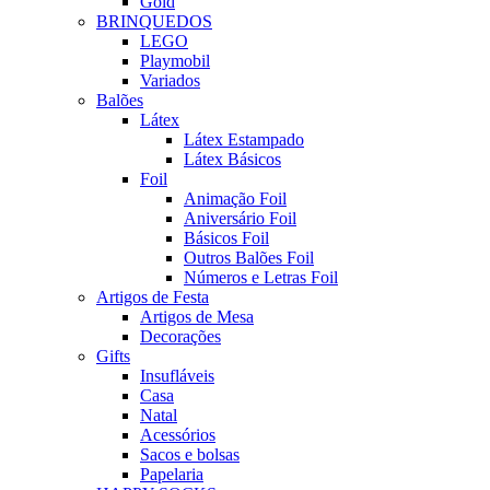
Gold
BRINQUEDOS
LEGO
Playmobil
Variados
Balões
Látex
Látex Estampado
Látex Básicos
Foil
Animação Foil
Aniversário Foil
Básicos Foil
Outros Balões Foil
Números e Letras Foil
Artigos de Festa
Artigos de Mesa
Decorações
Gifts
Insufláveis
Casa
Natal
Acessórios
Sacos e bolsas
Papelaria