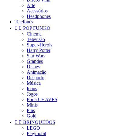
Arte
Acessórios
Headphones
Telefones


POP FUNKO
Cinema
Televisão
Super-Heróis
Harry Potter
Star Wars
Grandes
Disney
Animação
Desporto
Música
Icons
Jogos
Porta CHAVES
Minis
Pins
Gold


BRINQUEDOS
LEGO
Playmobil