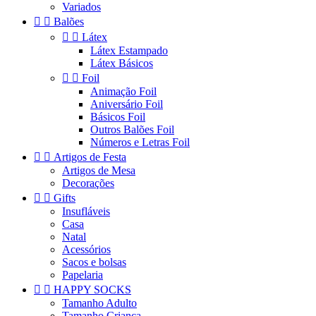
Variados


Balões


Látex
Látex Estampado
Látex Básicos


Foil
Animação Foil
Aniversário Foil
Básicos Foil
Outros Balões Foil
Números e Letras Foil


Artigos de Festa
Artigos de Mesa
Decorações


Gifts
Insufláveis
Casa
Natal
Acessórios
Sacos e bolsas
Papelaria


HAPPY SOCKS
Tamanho Adulto
Tamanho Criança