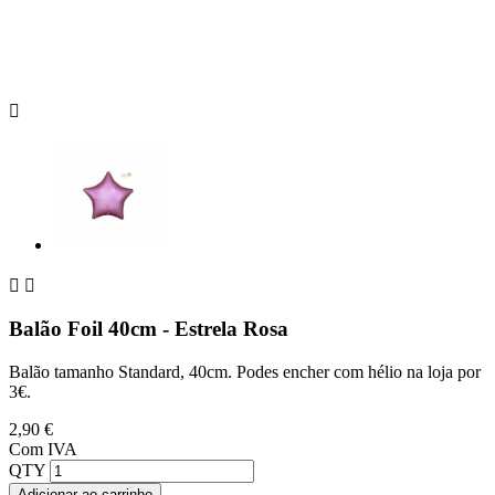



Balão Foil 40cm - Estrela Rosa
Balão tamanho Standard, 40cm. Podes encher com hélio na loja por
3€.
2,90 €
Com IVA
QTY
Adicionar ao carrinho