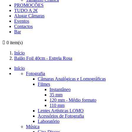
PROMOÇÕES
TUDO A 2€
Alugar Câmaras
Eventos
Contactos
Bar

0
item(s)
Início
Balão Foil 40cm - Estrela Rosa
Início
Fotografia
Câmaras Analógicas e Lomográficas
Filmes
Instantâneo
35 mm
120 mm - Médio formato
110 mm
Lentes Artísticas LOMO
Acessórios de Fotografia
Laboratório
Música
Gira-Discos