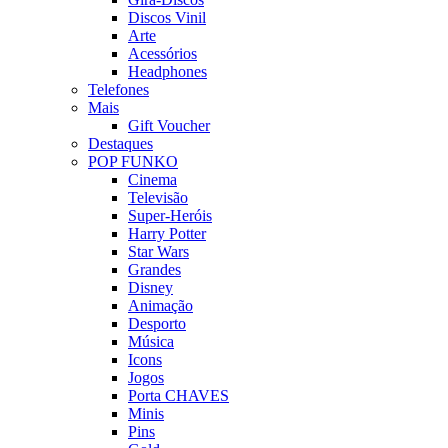
Discos Vinil
Arte
Acessórios
Headphones
Telefones
Mais
Gift Voucher
Destaques
POP FUNKO
Cinema
Televisão
Super-Heróis
Harry Potter
Star Wars
Grandes
Disney
Animação
Desporto
Música
Icons
Jogos
Porta CHAVES
Minis
Pins