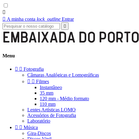


A minha conta
lock_outline
Entrar

Menu


Fotografia
Câmaras Analógicas e Lomográficas


Filmes
Instantâneo
35 mm
120 mm - Médio formato
110 mm
Lentes Artísticas LOMO
Acessórios de Fotografia
Laboratório


Música
Gira-Discos
Discos Vinil