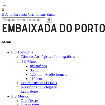


A minha conta
lock_outline
Entrar

Menu


Fotografia
Câmaras Analógicas e Lomográficas


Filmes
Instantâneo
35 mm
120 mm - Médio formato
110 mm
Lentes Artísticas LOMO
Acessórios de Fotografia
Laboratório


Música
Gira-Discos
Discos Vinil