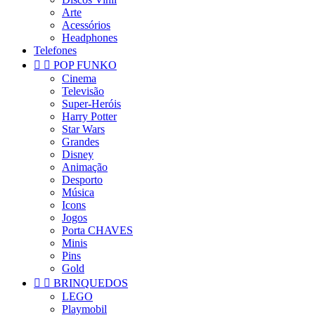
Arte
Acessórios
Headphones
Telefones


POP FUNKO
Cinema
Televisão
Super-Heróis
Harry Potter
Star Wars
Grandes
Disney
Animação
Desporto
Música
Icons
Jogos
Porta CHAVES
Minis
Pins
Gold


BRINQUEDOS
LEGO
Playmobil