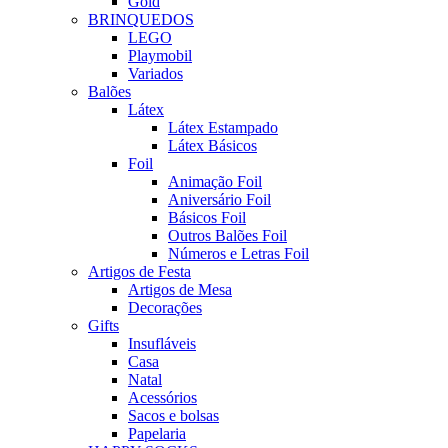
Gold
BRINQUEDOS
LEGO
Playmobil
Variados
Balões
Látex
Látex Estampado
Látex Básicos
Foil
Animação Foil
Aniversário Foil
Básicos Foil
Outros Balões Foil
Números e Letras Foil
Artigos de Festa
Artigos de Mesa
Decorações
Gifts
Insufláveis
Casa
Natal
Acessórios
Sacos e bolsas
Papelaria