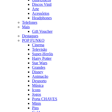
Discos Vinil
Arte
Acessórios
Headphones
Telefones
Mais
Gift Voucher
Destaques
POP FUNKO
Cinema
Televisão
Super-Heróis
Harry Potter
Star Wars
Grandes
Disney
Animação
Desporto
Música
Icons
Jogos
Porta CHAVES
Minis
Pins