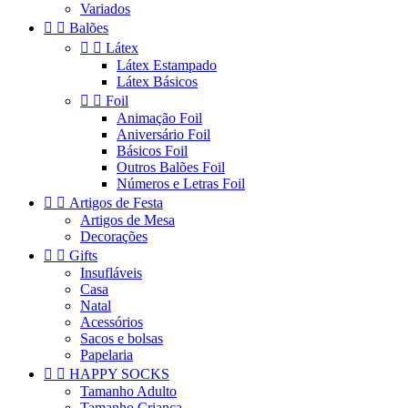
Variados


Balões


Látex
Látex Estampado
Látex Básicos


Foil
Animação Foil
Aniversário Foil
Básicos Foil
Outros Balões Foil
Números e Letras Foil


Artigos de Festa
Artigos de Mesa
Decorações


Gifts
Insufláveis
Casa
Natal
Acessórios
Sacos e bolsas
Papelaria


HAPPY SOCKS
Tamanho Adulto
Tamanho Criança