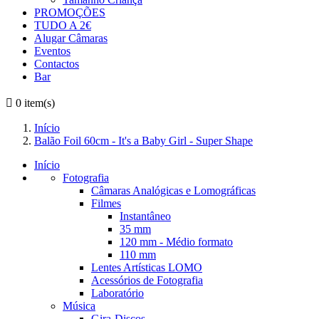
PROMOÇÕES
TUDO A 2€
Alugar Câmaras
Eventos
Contactos
Bar

0
item(s)
Início
Balão Foil 60cm - It's a Baby Girl - Super Shape
Início
Fotografia
Câmaras Analógicas e Lomográficas
Filmes
Instantâneo
35 mm
120 mm - Médio formato
110 mm
Lentes Artísticas LOMO
Acessórios de Fotografia
Laboratório
Música
Gira-Discos