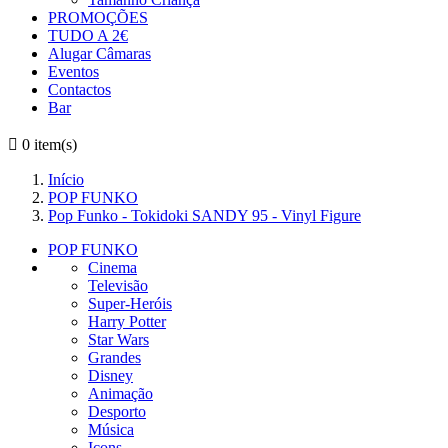
PROMOÇÕES
TUDO A 2€
Alugar Câmaras
Eventos
Contactos
Bar

0
item(s)
Início
POP FUNKO
Pop Funko - Tokidoki SANDY 95 - Vinyl Figure
POP FUNKO
Cinema
Televisão
Super-Heróis
Harry Potter
Star Wars
Grandes
Disney
Animação
Desporto
Música
Icons