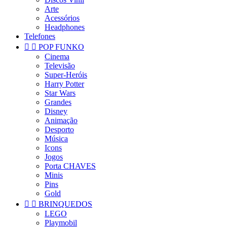
Arte
Acessórios
Headphones
Telefones


POP FUNKO
Cinema
Televisão
Super-Heróis
Harry Potter
Star Wars
Grandes
Disney
Animação
Desporto
Música
Icons
Jogos
Porta CHAVES
Minis
Pins
Gold


BRINQUEDOS
LEGO
Playmobil