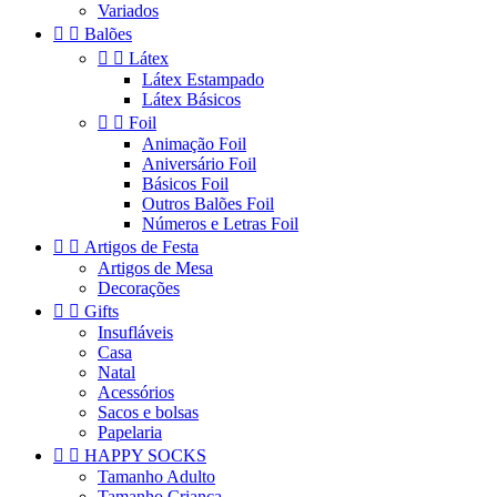
Variados


Balões


Látex
Látex Estampado
Látex Básicos


Foil
Animação Foil
Aniversário Foil
Básicos Foil
Outros Balões Foil
Números e Letras Foil


Artigos de Festa
Artigos de Mesa
Decorações


Gifts
Insufláveis
Casa
Natal
Acessórios
Sacos e bolsas
Papelaria


HAPPY SOCKS
Tamanho Adulto
Tamanho Criança