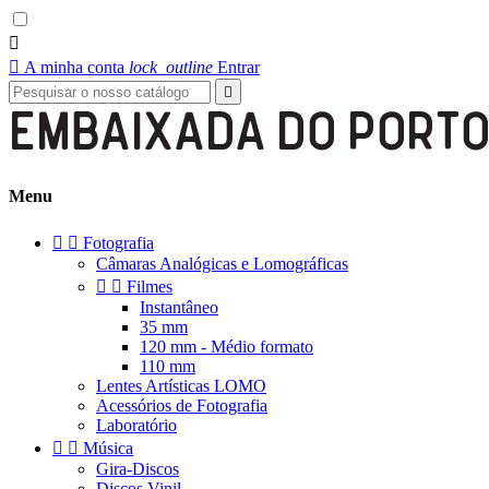


A minha conta
lock_outline
Entrar

Menu


Fotografia
Câmaras Analógicas e Lomográficas


Filmes
Instantâneo
35 mm
120 mm - Médio formato
110 mm
Lentes Artísticas LOMO
Acessórios de Fotografia
Laboratório


Música
Gira-Discos
Discos Vinil