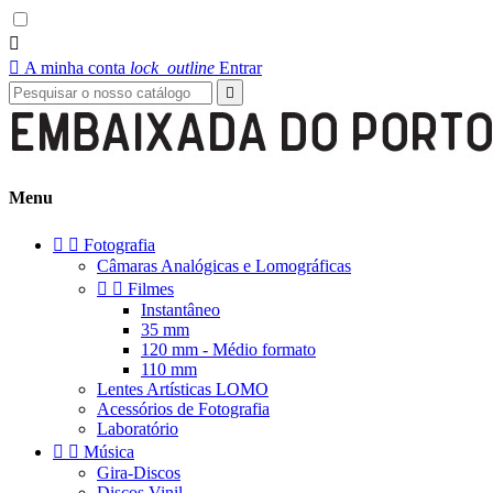


A minha conta
lock_outline
Entrar

Menu


Fotografia
Câmaras Analógicas e Lomográficas


Filmes
Instantâneo
35 mm
120 mm - Médio formato
110 mm
Lentes Artísticas LOMO
Acessórios de Fotografia
Laboratório


Música
Gira-Discos
Discos Vinil