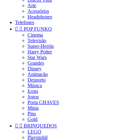
Arte
Acessórios
Headphones
Telefones


POP FUNKO
Cinema
Televisão
Super-Heróis
Harry Potter
Star Wars
Grandes
Disney
Animação
Desporto
Música
Icons
Jogos
Porta CHAVES
Minis
Pins
Gold


BRINQUEDOS
LEGO
Playmobil