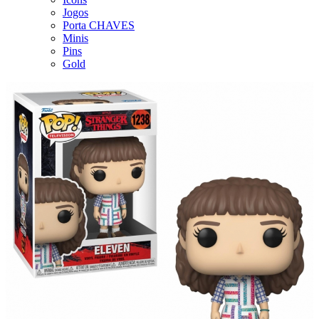
Jogos
Porta CHAVES
Minis
Pins
Gold