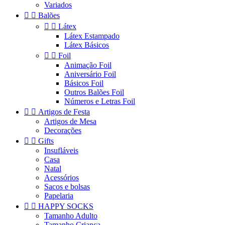
Variados


Balões


Látex
Látex Estampado
Látex Básicos


Foil
Animação Foil
Aniversário Foil
Básicos Foil
Outros Balões Foil
Números e Letras Foil


Artigos de Festa
Artigos de Mesa
Decorações


Gifts
Insufláveis
Casa
Natal
Acessórios
Sacos e bolsas
Papelaria


HAPPY SOCKS
Tamanho Adulto
Tamanho Criança