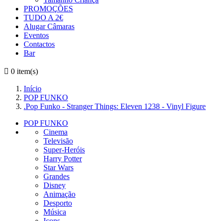
PROMOÇÕES
TUDO A 2€
Alugar Câmaras
Eventos
Contactos
Bar

0
item(s)
Início
POP FUNKO
.Pop Funko - Stranger Things: Eleven 1238 - Vinyl Figure
POP FUNKO
Cinema
Televisão
Super-Heróis
Harry Potter
Star Wars
Grandes
Disney
Animação
Desporto
Música
Icons